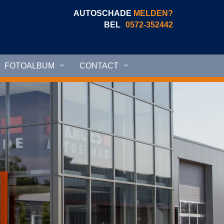
AUTOSCHADE
MELDEN?
BEL
0572-352442
FOTOALBUM
CONTACT