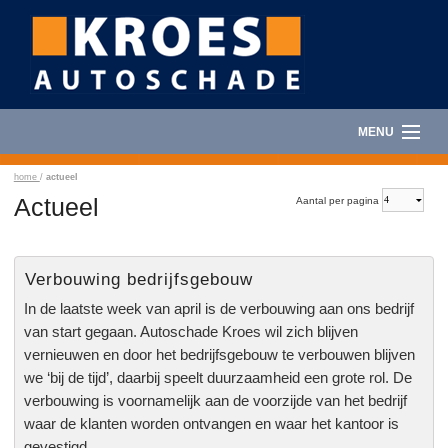
MENU
HOME
home
/
actueel
Aantal per pagina
Actueel
AUTOSCHADE
AUTORUITSCHADE
Verbouwing bedrijfsgebouw
In de laatste week van april is de verbouwing aan ons bedrijf
CARAVANHERSTEL
van start gegaan. Autoschade Kroes wil zich blijven
vernieuwen en door het bedrijfsgebouw te verbouwen blijven
AUTOVERHUUR
we ‘bij de tijd’, daarbij speelt duurzaamheid een grote rol. De
verbouwing is voornamelijk aan de voorzijde van het bedrijf
FOTOALBUM
waar de klanten worden ontvangen en waar het kantoor is
gevestigd.