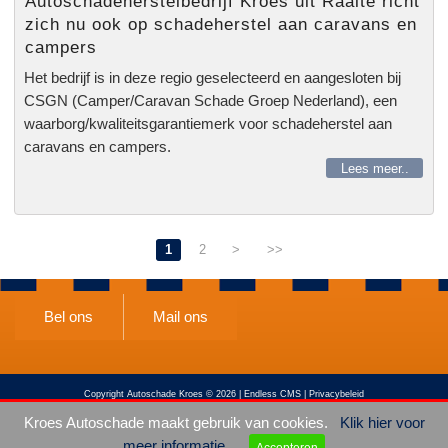
Autoschadeherstelbedrijf Kroes uit Raalte richt
zich nu ook op schadeherstel aan caravans en
campers
Het bedrijf is in deze regio geselecteerd en aangesloten bij
CSGN (Camper/Caravan Schade Groep Nederland), een
waarborg/kwaliteitsgarantiemerk voor schadeherstel aan
caravans en campers.
Lees meer..
1
2
>
>>
Bel ons
Mail ons
Copyright Autoschade Kroes © 2026 |
Endless CMS
|
Privacybeleid
Kroes Autoschade maakt gebruik van cookies.
Klik hier voor
meer informatie
Accepteren