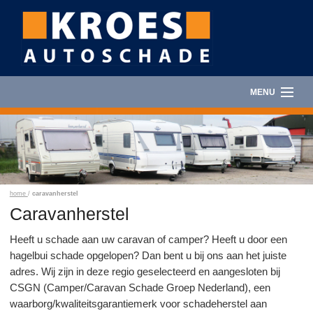
MENU
HOME
AUTOSCHADE
AUTORUITSCHADE
home
/
caravanherstel
Caravanherstel
CARAVANHERSTEL
Heeft u schade aan uw caravan of camper? Heeft u door een
hagelbui schade opgelopen? Dan bent u bij ons aan het juiste
AUTOVERHUUR
adres. Wij zijn in deze regio geselecteerd en aangesloten bij
CSGN (Camper/Caravan Schade Groep Nederland), een
FOTOALBUM
waarborg/kwaliteitsgarantiemerk voor schadeherstel aan