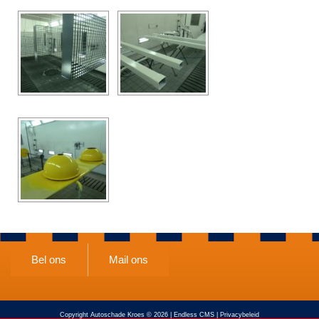
Bel ons
Mail ons
Copyright Autoschade Kroes © 2026 |
Endless CMS
|
Privacybeleid