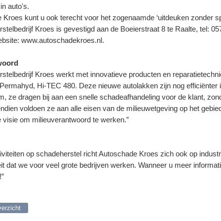
in auto's.
 Kroes kunt u ook terecht voor het zogenaamde ‘uitdeuken zonder spu
telbedrijf Kroes is gevestigd aan de Boeierstraat 8 te Raalte, tel: 0
bsite: www.autoschadekroes.nl.
woord
telbedrijf Kroes werkt met innovatieve producten en reparatietechni
Permahyd, Hi-TEC 480. Deze nieuwe autolakken zijn nog efficiënter i
om, ze dragen bij aan een snelle schadeafhandeling voor de klant, zond
dien voldoen ze aan alle eisen van de milieuwetgeving op het gebi
e visie om milieuverantwoord te werken.”
tiviteiten op schadeherstel richt Autoschade Kroes zich ook op indust
it dat we voor veel grote bedrijven werken. Wanneer u meer informatie
!”
verzicht