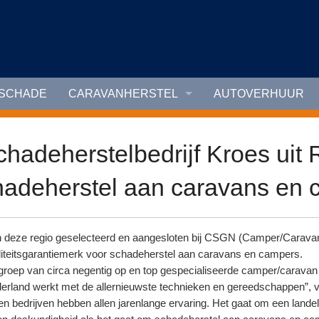
TSCHADE
CARAVANHERSTEL
AUTOVERHUUR
hadeherstelbedrijf Kroes uit R
hadeherstel aan caravans en
s in deze regio geselecteerd en aangesloten bij CSGN (Camper/Carav
iteitsgarantiemerk voor schadeherstel aan caravans en campers.
roep van circa negentig op en top gespecialiseerde camper/caravan 
rland werkt met de allernieuwste technieken en gereedschappen”, ve
en bedrijven hebben allen jarenlange ervaring. Het gaat om een land