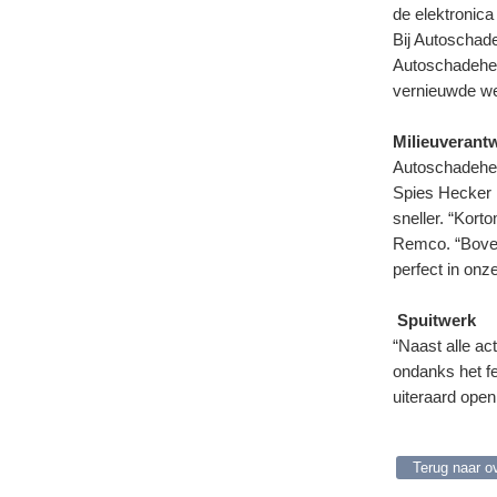
de elektronica 
Bij Autoschade
Autoschadehers
vernieuwde we
Milieuverant
Autoschadehers
Spies Hecker 
sneller. “Kort
Remco. “Boven
perfect in onz
Spuitwerk
“Naast alle ac
ondanks het fe
uiteraard open
Terug naar o