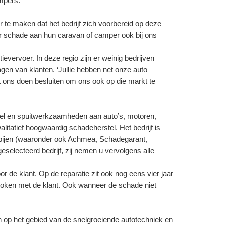
mpers.”
e maken dat het bedrijf zich voorbereid op deze
oor schade aan hun caravan of camper ook bij ons
ervoer. In deze regio zijn er weinig bedrijven
en van klanten. ‘Jullie hebben net onze auto
ons doen besluiten om ons ook op die markt te
tel en spuitwerkzaamheden aan auto’s, motoren,
itatief hoogwaardig schadeherstel. Het bedrijf is
pijen (waaronder ook Achmea, Schadegarant,
selecteerd bedrijf, zij nemen u vervolgens alle
 de klant. Op de reparatie zit ook nog eens vier jaar
proken met de klant. Ook wanneer de schade niet
en op het gebied van de snelgroeiende autotechniek en