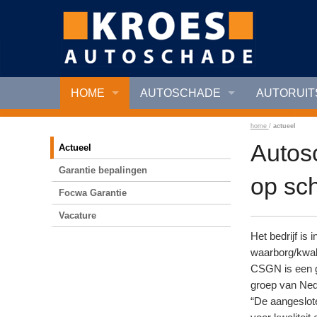
HOME
AUTOSCHADE
AUTORUI
home
/
actueel
Autosc
Actueel
Garantie bepalingen
op sc
Focwa Garantie
Vacature
Het bedrijf i
waarborg/kwal
CSGN is een g
groep van Nede
“De aangeslot