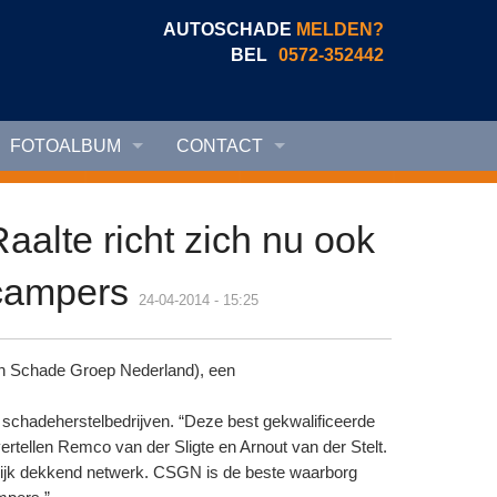
AUTOSCHADE
MELDEN?
BEL
0572-352442
FOTOALBUM
CONTACT
aalte richt zich nu ook
 campers
24-04-2014 - 15:25
an Schade Groep Nederland), een
schadeherstelbedrijven. “Deze best gekwalificeerde
rtellen Remco van der Sligte en Arnout van der Stelt.
elijk dekkend netwerk. CSGN is de beste waarborg