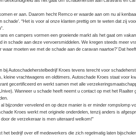
t en deskundigheid als het gaat om schadeherstel aan caravans en ca
komen er aan. Daarom hecht Remco er waarde aan om nu al kenbaar t
n schade’. “Het is voor al onze klanten prettig om te weten dat zij v
”.
ans en campers vormen een groeiende markt als het gaat om vakantiev
rd in schade aan deze vervoersmiddelen. We kregen steeds meer vrag
 waar moeten we met de schade aan de caravan naartoe?’ Dat heeft 
n bij Autoschadeherstelbedrijf Kroes tevens terecht voor schadehers
, kleine vrachtwagens en oldtimers. Autoschade Kroes staat voor kwal
ant gecertificeerd en werkt samen met alle verzekeringsmaatschap
Unive). Wanneer u schade heeft neemt u contact op met het Raalter ge
den.
al bijzonder vervelend en op deze manier is er minder rompslomp voor
schade Kroes werkt met originele onderdelen, tenzij anders is afges
 door de verzekeraar is men uiteraard welkom!”
t het bedrijf over elf medewerkers die zich regelmatig laten bijschol