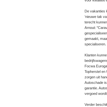
voor kwalitei
De vakanties 
‘nieuwe tak va
terecht kunnen
Arnout: “Carav
gespecialisee
gemaakt, maar
specialiseren.
Klanten kunne
bedrijfswagens
Focwa Eurogar
Topherstel en 
zorgen uit han
Autoschade is 
garantie. Auto
vergoed wordt
Verder beschik