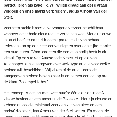
particulieren als zakelijk. Wij willen graag aan deze vraag
CONTACT
voldoen en onze markt verbreden”, aldus Arnout van der
Stelt.
Voorheen stelde Kroes al vervangend vervoer beschikbaar
wanneer de schade niet direct te verhelpen was. Met dit nieuwe
initiatief hoeft er natuurlijk geen sprake te zijn van schade.
Iedereen kan op een zeer eenvoudige en overzichtelijke manier
een auto huren. “Voor iedereen die een auto nodig heeft is dit
ideaal. Op de site van Autoschade Kroes of op die van
Autohopper kun je aangeven over welk type auto je voor welke
periode wilt beschikken. Wij kijken of de auto tijdens de
aangegeven periode beschikbaar is en nemen contact op met
de klant. Zo simpel is het.”
Het concept is gestart met twee auto’s: één die zich in de A-
klasse bevindt en een ander uit de B-klasse. “Het zijn nieuwe en
schone auto’s die minimaal voorzien zijn van airco en een
radio/Cd-speler”, laat Arnout van der Stelt weten.“En mocht de
vraag naar andere klassen ontstaan, dan zijn wij flexibel genoeg