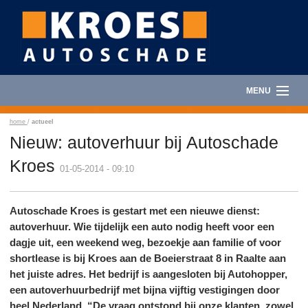
MENU
HOME
home
/
actueel
Nieuw: autoverhuur bij Autoschade
AUTOSCHADE
Kroes
01-05-2014 - 09:10
AUTORUITSCHADE
Autoschade Kroes is gestart met een nieuwe dienst:
CARAVANHERSTEL
autoverhuur. Wie tijdelijk een auto nodig heeft voor een
dagje uit, een weekend weg, bezoekje aan familie of voor
AUTOVERHUUR
shortlease is bij Kroes aan de Boeierstraat 8 in Raalte aan
het juiste adres. Het bedrijf is aangesloten bij Autohopper,
een autoverhuurbedrijf met bijna vijftig vestigingen door
FOTOALBUM
heel Nederland. “De vraag ontstond bij onze klanten, zowel